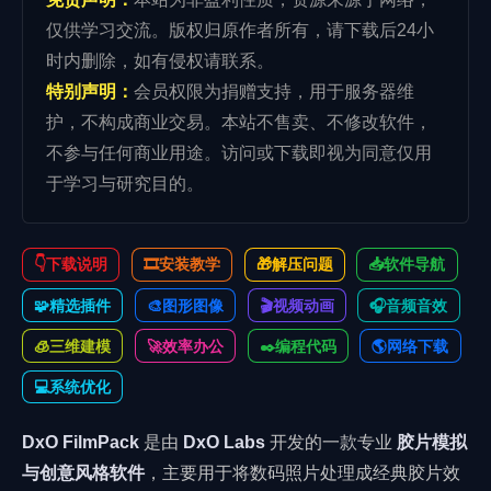
仅供学习交流。版权归原作者所有，请下载后24小
时内删除，如有侵权请联系。
特别声明：
会员权限为捐赠支持，用于服务器维
护，不构成商业交易。本站不售卖、不修改软件，
不参与任何商业用途。访问或下载即视为同意仅用
于学习与研究目的。
👇下载说明
🎞️安装教学
🎁解压问题
📥软件导航
🧩精选插件
🎨图形图像
🎬视频动画
🎧音频音效
🧊三维建模
🚀效率办公
✒️编程代码
🌎️网络下载
💻系统优化
DxO FilmPack
是由
DxO Labs
开发的一款专业
胶片模拟
与创意风格软件
，主要用于将数码照片处理成经典胶片效