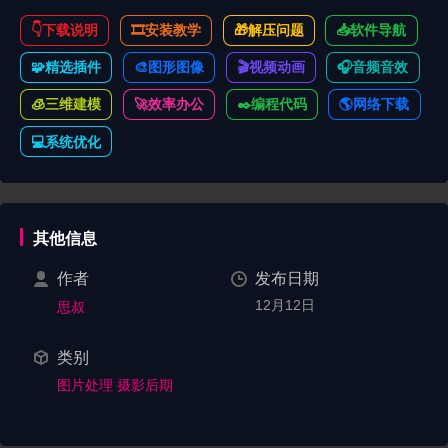
👇下载说明
🎞️安装教学
🎁解压问题
📥软件导航
🧩精选插件
🎨图形图像
🎬视频动画
🎧音频音效
🧊三维建模
🚀效率办公
✒️编程代码
🌎️网络下载
💻系统优化
其他信息
作者
发布日期
12月12日
思叔
类别
图片处理
摄影后期