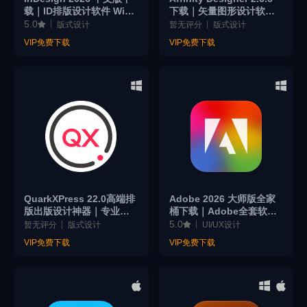
载｜ID排版设计软件 Win/
下载｜矢量图形设计软件
Mac/M芯片
Win/Mac
5.0
版式设计
暂无评分
版式设计
VIP免费下载
VIP免费下载
QuarkXPress 22.0高端排
Adobe 2026 大师版全家
版出版设计神器｜专业印
桶下载｜Adobe全套软件
刷与多媒体布局工具
中文版/Win版本
5.0
暂无评分
版式设计
UI/UX设计
VIP免费下载
VIP免费下载