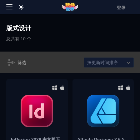
登录
版式设计
总共有 10 个
筛选
按更新时间排序
InDesign 2026 中文版下
Affinity Designer 2.6.5