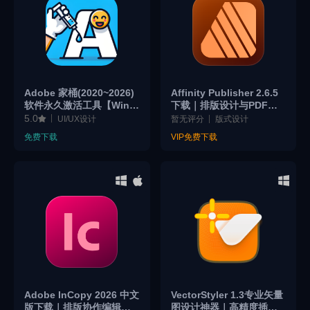
Adobe 家桶(2020~2026)
Affinity Publisher 2.6.5
软件永久激活工具【Win破
下载｜排版设计与PDF出
解补丁】+Adobe Activati
版软件 Win/Mac
5.0
UI/UX设计
暂无评分
版式设计
on Tool 【Mac破解补
免费下载
VIP免费下载
丁】
Adobe InCopy 2026 中文
VectorStyler 1.3专业矢量
版下载｜排版协作编辑软
图设计神器｜高精度插画