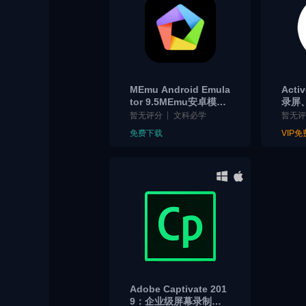
MEmu Android Emula
Acti
tor 9.5MEmu安卓模拟
录屏
器神器｜电脑畅玩手游
制作
暂无评分
文科必学
暂无
与多开工具
具，支
免费下载
VIP
输出
课件
Adobe Captivate 201
9：企业级屏幕录制软