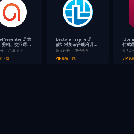
vePresenter 是集
Lectora Inspire 是一
iSpri
、剪辑、交互课件
款针对复杂合规培训与
件式课
为一体教学设计工
高定制课件的专业工
内容
评分
录屏/直播
暂无评分
电子教学
暂无评
持 SCORM/xAPI
具，提供极致的变量逻
化 Sl
免费下载
VIP免费下载
VIP免
，教师学生一站式
辑与布局自由，附赠 C
制作与录屏神器
amtasia 套装，适合资
深教学设计师