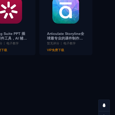
ng Suite PPT 插
Articulate Storyline全
件工具，AI 辅助
球最专业的课件制作工
生成，适合快速转
具，PPT 式交互逻辑+A
分
电子教学
暂无评分
电子教学
ide 课件
I 辅助，支持 SCORM
费下载
VIP免费下载
追踪。企业培训师必备