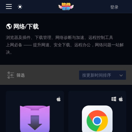
登录
🌎️ 网络/下载
浏览器及插件、下载管理、网络诊断与加速、远程控制工具
上网必备 —— 提升网速、安全下载、远程办公，网络问题一站解
决。
筛选
按更新时间排序