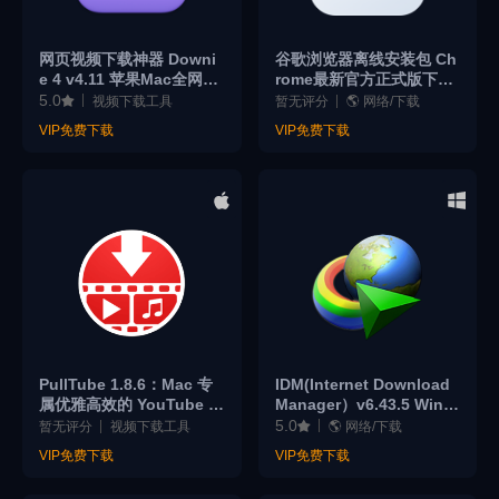
网页视频下载神器 Downi
谷歌浏览器离线安装包 Ch
e 4 v4.11 苹果Mac全网视
rome最新官方正式版下载
频抓取工具下载
(支持无缝更新)
5.0
视频下载工具
暂无评分
🌎️ 网络/下载
VIP免费下载
VIP免费下载
PullTube 1.8.6：Mac 专
IDM(Internet Download
属优雅高效的 YouTube 视
Manager）v6.43.5 Wind
频下载器
ows下载神器
5.0
暂无评分
视频下载工具
🌎️ 网络/下载
VIP免费下载
VIP免费下载