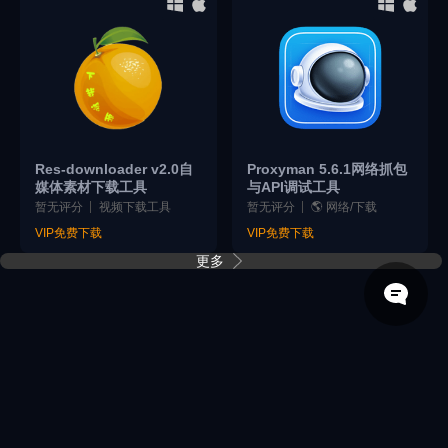
Res-downloader v2.0自
Proxyman 5.6.1网络抓包
媒体素材下载工具
与API调试工具
暂无评分
视频下载工具
暂无评分
🌎️ 网络/下载
VIP免费下载
VIP免费下载
更多
© 2026 思酷 All rights reserved
鄂ICP备2021020770号-2
关于我们
会员说明
版权说明
免责声明