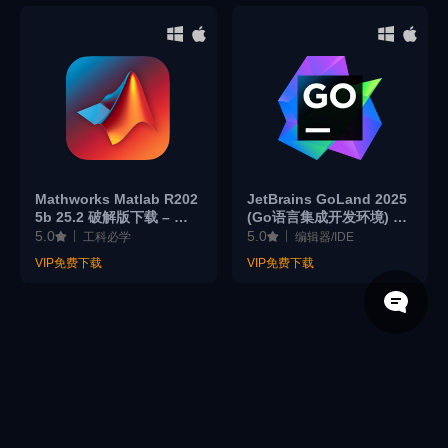
Mathworks Matlab R202
JetBrains GoLand 2025
5b 25.2 破解版下载 – 专
(Go语言集成开发环境) v2
业编程和数学计算软件
025.2.4 激活版下载
5.0
5.0
工科必学
编辑器/IDE
VIP免费下载
VIP免费下载
© 2026 思酷 All rights reserved
鄂ICP备2021020770号-2
关于我们
会员说明
版权说明
免责声明