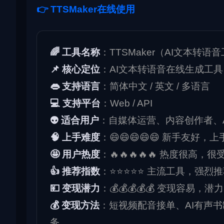
👉 TTSMaker在线使用
🌈 工具名称
：TTSMaker（AI文本转语
📌 核心定位
：AI文本转语音在线生成工具
👄 支持语言
：简体中文 / 英文 / 多语言
💻 支持平台
：Web / API
👽 适合用户
：自媒体运营、内容创作者、
🧠 上手难度
：😄😄😄😄😄 新手友好，
🤩 用户热度
：🔥🔥🔥🔥🔥 热度很高，
👍 推荐指数
：⭐⭐⭐⭐⭐ 主流工具，强烈
💴 变现潜力
：💰💰💰💰💰 变现容易，潜
💰 变现方法
：短视频配音接单、AI有声
务