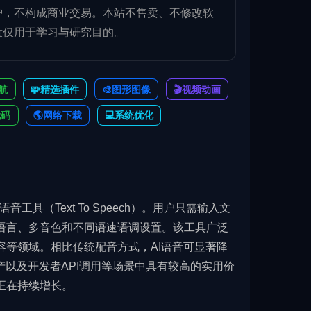
护，不构成商业交易。本站不售卖、不修改软
意仅用于学习与研究目的。
航
🧩精选插件
🎨图形图像
🎬视频动画
代码
🌎️网络下载
💻系统优化
语音工具（Text To Speech）。用户只需输入文
语言、多音色和不同语速语调设置。该工具广泛
等领域。相比传统配音方式，AI语音可显著降
产以及开发者API调用等场景中具有较高的实用价
正在持续增长。