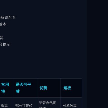
视频解说配音
版本
音
音提示
实用
是否可平
优势
短板
性
替
语音自然度
很高
部分可替代
价格较高